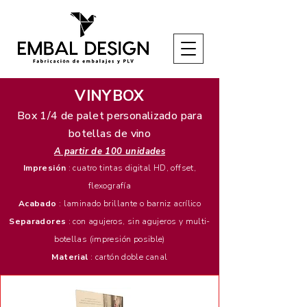
VINYBOX
Box 1/4 de palet personalizado para
botellas de vino
A partir de 100 unidades
Impresión
: cuatro tintas digital HD, offset,
flexografía
Acabado
: laminado brillante o barniz acrílico
Separadores
: con agujeros, sin agujeros y multi-
botellas (impresión posible)
Material
: cartón doble canal