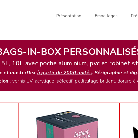
Présentation
Emballages
Pré
BAGS-IN-BOX PERSONNALISÉ
, 5L, 10L avec poche aluminium, pvc et robinet
ie et masterflex
à partir de 2000 unités
. Sérigraphie et di
tion
: vernis UV, acrylique, sélectif, pelliculage brillant, dorure à