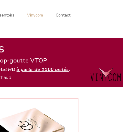
sentoirs
Vinycom
Contact
S
 stop-goutte VTOP
gital HD
à partir de 1000 unités
.
 chaud